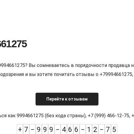
661275
9994661275? Вы сомневаетесь в порядочности продавца н
е подозрения и вы хотите почитать отзывы о +7999466127
Перейти к отзывам
как 9994661275 (без кода страны), +7 (999) 466-12-75, +7
+
7
−
9
9
9
−
4
6
6
−
1
2
−
7
5