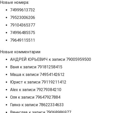
Новые номера:
74999613732
79523006206
79104365377
74996485575
79649115511
Новые комментарии
АНДРЕЙ ЮРЬЕВИЧ
к записи
79005959500
Ваня
к записи
79181258415
Маша
к записи
74954142612
Юрист
к записи
79119211412
Alex
к записи
79279384210
Оля
к записи
79647927884
Гаянэ
к записи
78622334633
Вячеслав
к записи
79068986977