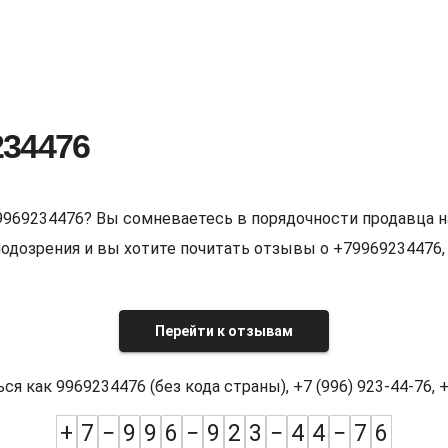
234476
9969234476? Вы сомневаетесь в порядочности продавца н
е подозрения и вы хотите почитать отзывы о +7996923447
Перейти к отзывам
как 9969234476 (без кода страны), +7 (996) 923-44-76, +7
+
7
−
9
9
6
−
9
2
3
−
4
4
−
7
6