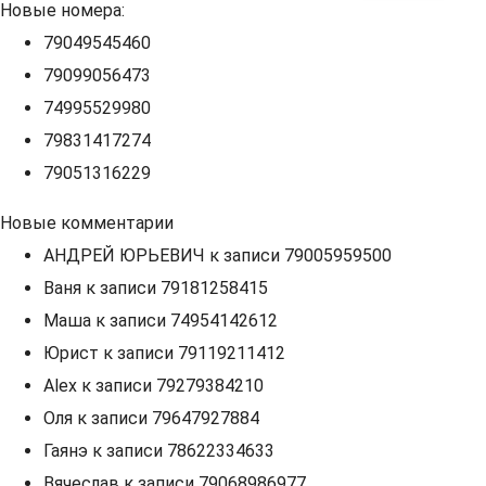
Новые номера:
79049545460
79099056473
74995529980
79831417274
79051316229
Новые комментарии
АНДРЕЙ ЮРЬЕВИЧ
к записи
79005959500
Ваня
к записи
79181258415
Маша
к записи
74954142612
Юрист
к записи
79119211412
Alex
к записи
79279384210
Оля
к записи
79647927884
Гаянэ
к записи
78622334633
Вячеслав
к записи
79068986977