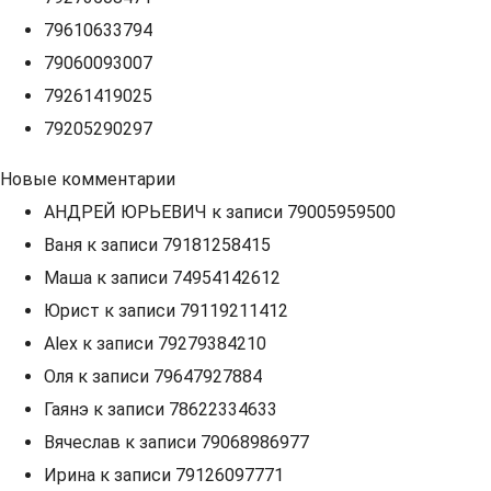
79610633794
79060093007
79261419025
79205290297
Новые комментарии
АНДРЕЙ ЮРЬЕВИЧ
к записи
79005959500
Ваня
к записи
79181258415
Маша
к записи
74954142612
Юрист
к записи
79119211412
Alex
к записи
79279384210
Оля
к записи
79647927884
Гаянэ
к записи
78622334633
Вячеслав
к записи
79068986977
Ирина
к записи
79126097771