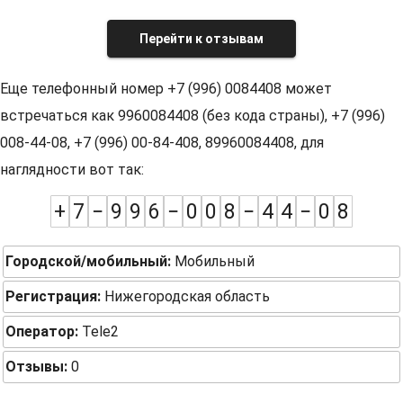
Перейти к отзывам
Еще телефонный номер +7 (996) 0084408 может
встречаться как 9960084408 (без кода страны), +7 (996)
008-44-08, +7 (996) 00-84-408, 89960084408, для
наглядности вот так:
+
7
−
9
9
6
−
0
0
8
−
4
4
−
0
8
Городской/мобильный:
Мобильный
Регистрация:
Нижегородская область
Оператор:
Tele2
Отзывы:
0