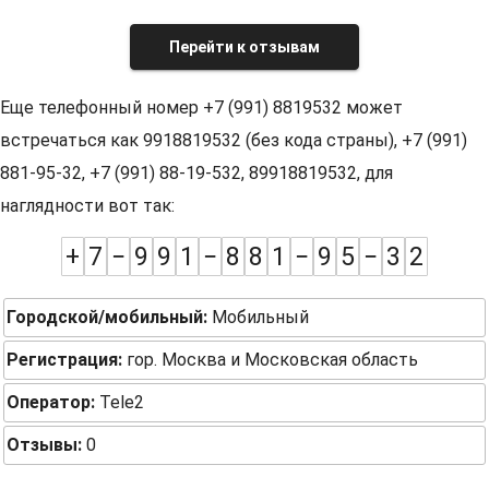
Перейти к отзывам
Еще телефонный номер +7 (991) 8819532 может
встречаться как 9918819532 (без кода страны), +7 (991)
881-95-32, +7 (991) 88-19-532, 89918819532, для
наглядности вот так:
+
7
−
9
9
1
−
8
8
1
−
9
5
−
3
2
Городской/мобильный:
Мобильный
Регистрация:
гор. Москва и Московская область
Оператор:
Tele2
Отзывы:
0