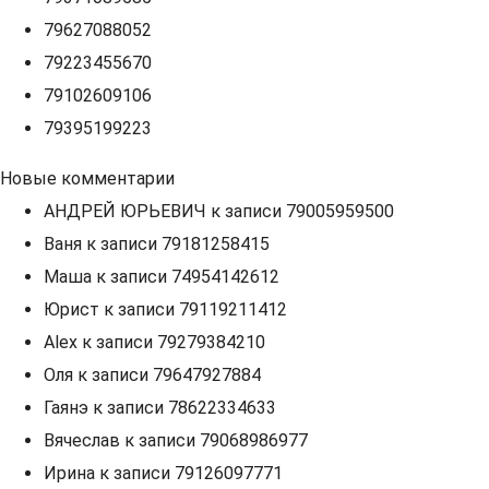
79627088052
79223455670
79102609106
79395199223
Новые комментарии
АНДРЕЙ ЮРЬЕВИЧ
к записи
79005959500
Ваня
к записи
79181258415
Маша
к записи
74954142612
Юрист
к записи
79119211412
Alex
к записи
79279384210
Оля
к записи
79647927884
Гаянэ
к записи
78622334633
Вячеслав
к записи
79068986977
Ирина
к записи
79126097771