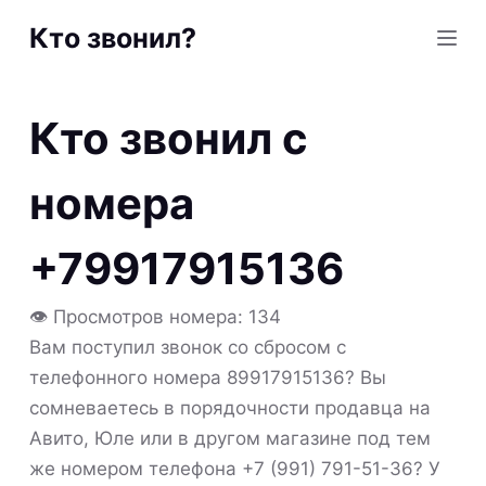
S
Кто звонил?
k
i
p
Кто звонил с
t
o
номера
c
o
+79917915136
n
t
👁 Просмотров номера: 134
e
Вам поступил звонок со сбросом с
n
телефонного номера 89917915136? Вы
t
сомневаетесь в порядочности продавца на
Авито, Юле или в другом магазине под тем
же номером телефона +7 (991) 791-51-36? У