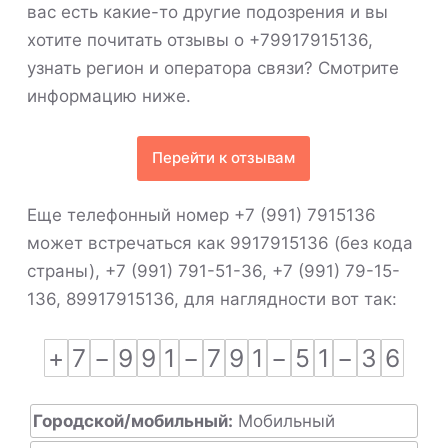
вас есть какие-то другие подозрения и вы
хотите почитать отзывы о +79917915136,
узнать регион и оператора связи? Смотрите
информацию ниже.
Перейти к отзывам
Еще телефонный номер +7 (991) 7915136
может встречаться как 9917915136 (без кода
страны), +7 (991) 791-51-36, +7 (991) 79-15-
136, 89917915136, для наглядности вот так:
+
7
−
9
9
1
−
7
9
1
−
5
1
−
3
6
Городской/мобильный:
Мобильный