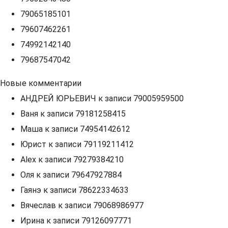
79065185101
79607462261
74992142140
79687547042
Новые комментарии
АНДРЕЙ ЮРЬЕВИЧ
к записи
79005959500
Ваня
к записи
79181258415
Маша
к записи
74954142612
Юрист
к записи
79119211412
Alex
к записи
79279384210
Оля
к записи
79647927884
Гаянэ
к записи
78622334633
Вячеслав
к записи
79068986977
Ирина
к записи
79126097771