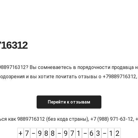
716312
9889716312? Вы сомневаетесь в порядочности продавца н
е подозрения и вы хотите почитать отзывы о +7988971631
Перейти к отзывам
как 9889716312 (без кода страны), +7 (988) 971-63-12, +7
+
7
−
9
8
8
−
9
7
1
−
6
3
−
1
2