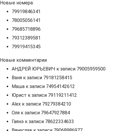
Новые номера:
79919846341
78005056141
79685718896
79312389581
79919415345
Новые комментарии
АНДРЕЙ ЮРЬЕВИЧ
к записи
79005959500
Ваня
к записи
79181258415
Маша
к записи
74954142612
Юрист
к записи
79119211412
Alex
к записи
79279384210
Оля
к записи
79647927884
Гаянэ
к записи
78622334633
Вячеслав
к записи
79068986977