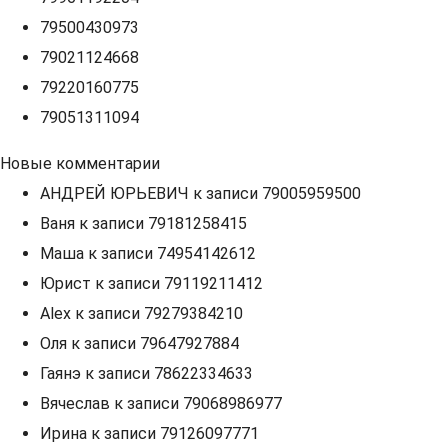
79500430973
79021124668
79220160775
79051311094
Новые комментарии
АНДРЕЙ ЮРЬЕВИЧ
к записи
79005959500
Ваня
к записи
79181258415
Маша
к записи
74954142612
Юрист
к записи
79119211412
Alex
к записи
79279384210
Оля
к записи
79647927884
Гаянэ
к записи
78622334633
Вячеслав
к записи
79068986977
Ирина
к записи
79126097771