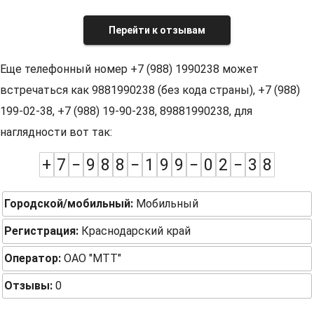
Перейти к отзывам
Еще телефонный номер +7 (988) 1990238 может
встречаться как 9881990238 (без кода страны), +7 (988)
199-02-38, +7 (988) 19-90-238, 89881990238, для
наглядности вот так:
+
7
−
9
8
8
−
1
9
9
−
0
2
−
3
8
Городской/мобильный:
Мобильный
Регистрация:
Краснодарский край
Оператор:
ОАО "МТТ"
Отзывы:
0