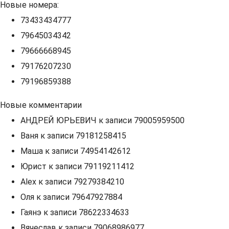
Новые номера:
73433434777
79645034342
79666668945
79176207230
79196859388
Новые комментарии
АНДРЕЙ ЮРЬЕВИЧ
к записи
79005959500
Ваня
к записи
79181258415
Маша
к записи
74954142612
Юрист
к записи
79119211412
Alex
к записи
79279384210
Оля
к записи
79647927884
Гаянэ
к записи
78622334633
Вячеслав
к записи
79068986977