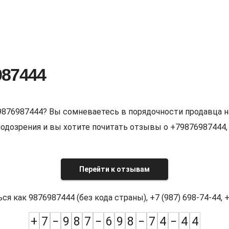
987444
9876987444? Вы сомневаетесь в порядочности продавца н
е подозрения и вы хотите почитать отзывы о +7987698744
Перейти к отзывам
как 9876987444 (без кода страны), +7 (987) 698-74-44, +7
+
7
−
9
8
7
−
6
9
8
−
7
4
−
4
4