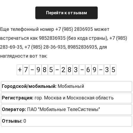
Перейти к отзывам
Еще телефонный номер +7 (985) 2836935 может
встречаться как 9852836935 (без кода страны), +7 (985)
283-69-35, +7 (985) 28-36-935, 89852836935, для
наглядности вот так:
+
7
−
9
8
5
−
2
8
3
−
6
9
−
3
5
Городской/мобильный:
Мобильный
Регистрация:
гор. Москва и Московская область
Оператор:
ПАО "Мобильные ТелеСистемы"
Отзывы:
0