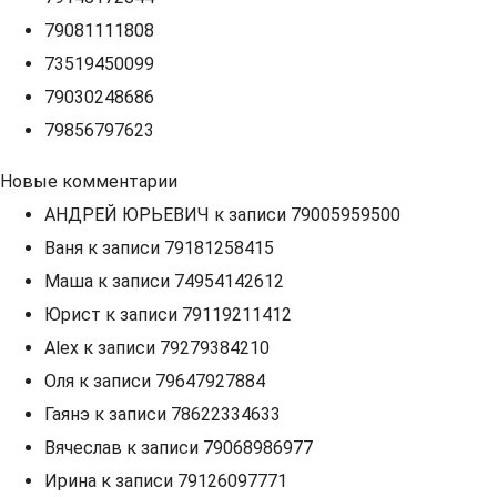
79081111808
73519450099
79030248686
79856797623
Новые комментарии
АНДРЕЙ ЮРЬЕВИЧ
к записи
79005959500
Ваня
к записи
79181258415
Маша
к записи
74954142612
Юрист
к записи
79119211412
Alex
к записи
79279384210
Оля
к записи
79647927884
Гаянэ
к записи
78622334633
Вячеслав
к записи
79068986977
Ирина
к записи
79126097771