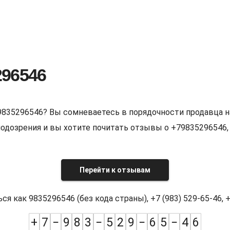
296546
9835296546? Вы сомневаетесь в порядочности продавца н
е подозрения и вы хотите почитать отзывы о +7983529654
Перейти к отзывам
как 9835296546 (без кода страны), +7 (983) 529-65-46, +7
+
7
−
9
8
3
−
5
2
9
−
6
5
−
4
6