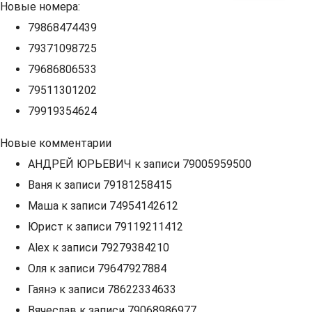
Новые номера:
79868474439
79371098725
79686806533
79511301202
79919354624
Новые комментарии
АНДРЕЙ ЮРЬЕВИЧ
к записи
79005959500
Ваня
к записи
79181258415
Маша
к записи
74954142612
Юрист
к записи
79119211412
Alex
к записи
79279384210
Оля
к записи
79647927884
Гаянэ
к записи
78622334633
Вячеслав
к записи
79068986977