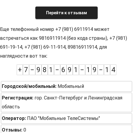
Перейти к отзывам
Еще телефонный номер +7 (981) 6911914 может
встречаться как 9816911914 (без кода страны), +7 (981)
691-19-14, +7 (981) 69-11-914, 89816911914, для
наглядности вот так:
+
7
−
9
8
1
−
6
9
1
−
1
9
−
1
4
Городской/мобильный:
Мобильный
Регистрация:
гор. Санкт-Петербург и Ленинградская
область
Оператор:
ПАО "Мобильные ТелеСистемы"
Отзывы:
0