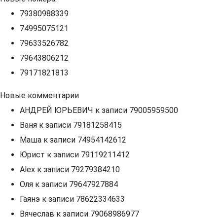
79380988339
74995075121
79633526782
79643806212
79171821813
Новые комментарии
АНДРЕЙ ЮРЬЕВИЧ
к записи
79005959500
Ваня
к записи
79181258415
Маша
к записи
74954142612
Юрист
к записи
79119211412
Alex
к записи
79279384210
Оля
к записи
79647927884
Гаянэ
к записи
78622334633
Вячеслав
к записи
79068986977