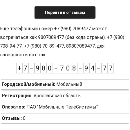
Перейти к отзывам
Еще телефонный номер +7 (980) 7089477 может
встречаться как 9807089477 (без кода страны), +7 (980)
708-94-77, +7 (980) 70-89-477, 89807089477, для
наглядности вот так:
+
7
−
9
8
0
−
7
0
8
−
9
4
−
7
7
Городской/мобильный:
Мобильный
Регистрация:
Ярославская область
Оператор:
ПАО "Мобильные ТелеСистемы"
Отзывы:
0