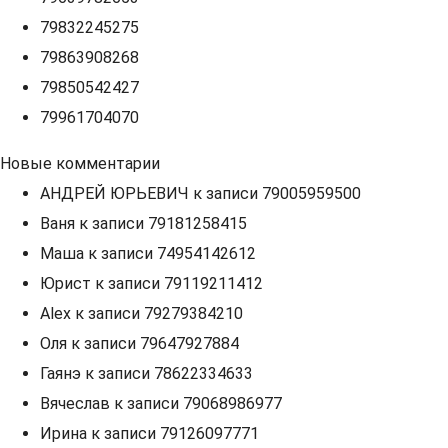
79832245275
79863908268
79850542427
79961704070
Новые комментарии
АНДРЕЙ ЮРЬЕВИЧ
к записи
79005959500
Ваня
к записи
79181258415
Маша
к записи
74954142612
Юрист
к записи
79119211412
Alex
к записи
79279384210
Оля
к записи
79647927884
Гаянэ
к записи
78622334633
Вячеслав
к записи
79068986977
Ирина
к записи
79126097771