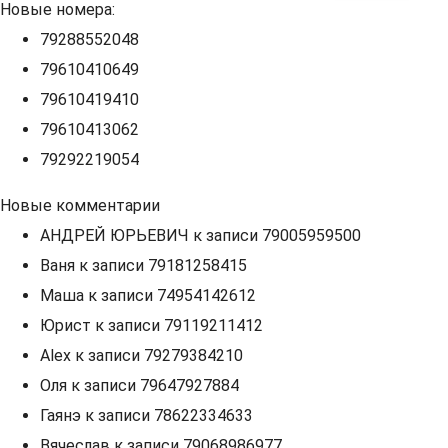
Новые номера:
79288552048
79610410649
79610419410
79610413062
79292219054
Новые комментарии
АНДРЕЙ ЮРЬЕВИЧ
к записи
79005959500
Ваня
к записи
79181258415
Маша
к записи
74954142612
Юрист
к записи
79119211412
Alex
к записи
79279384210
Оля
к записи
79647927884
Гаянэ
к записи
78622334633
Вячеслав
к записи
79068986977