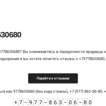
630680
9778630680? Вы сомневаетесь в порядочности продавца н
е подозрения и вы хотите почитать отзывы о +7977863068
Перейти к отзывам
как 9778630680 (без кода страны), +7 (977) 863-06-80, +7
+
7
−
9
7
7
−
8
6
3
−
0
6
−
8
0