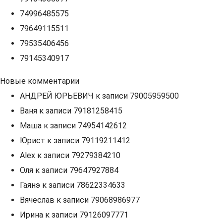
74996485575
79649115511
79535406456
79145340917
Новые комментарии
АНДРЕЙ ЮРЬЕВИЧ
к записи
79005959500
Ваня
к записи
79181258415
Маша
к записи
74954142612
Юрист
к записи
79119211412
Alex
к записи
79279384210
Оля
к записи
79647927884
Гаянэ
к записи
78622334633
Вячеслав
к записи
79068986977
Ирина
к записи
79126097771