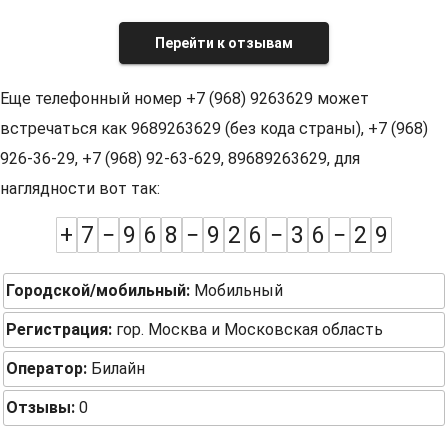
Перейти к отзывам
Еще телефонный номер +7 (968) 9263629 может
встречаться как 9689263629 (без кода страны), +7 (968)
926-36-29, +7 (968) 92-63-629, 89689263629, для
наглядности вот так:
+
7
−
9
6
8
−
9
2
6
−
3
6
−
2
9
Городской/мобильный:
Мобильный
Регистрация:
гор. Москва и Московская область
Оператор:
Билайн
Отзывы:
0