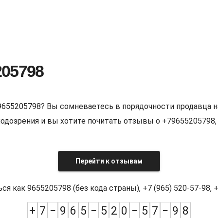
205798
9655205798? Вы сомневаетесь в порядочности продавца н
е подозрения и вы хотите почитать отзывы о +7965520579
Перейти к отзывам
как 9655205798 (без кода страны), +7 (965) 520-57-98, +7
+
7
−
9
6
5
−
5
2
0
−
5
7
−
9
8