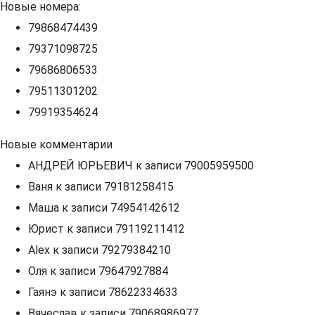
Новые номера:
79868474439
79371098725
79686806533
79511301202
79919354624
Новые комментарии
АНДРЕЙ ЮРЬЕВИЧ
к записи
79005959500
Ваня
к записи
79181258415
Маша
к записи
74954142612
Юрист
к записи
79119211412
Alex
к записи
79279384210
Оля
к записи
79647927884
Гаянэ
к записи
78622334633
Вячеслав
к записи
79068986977