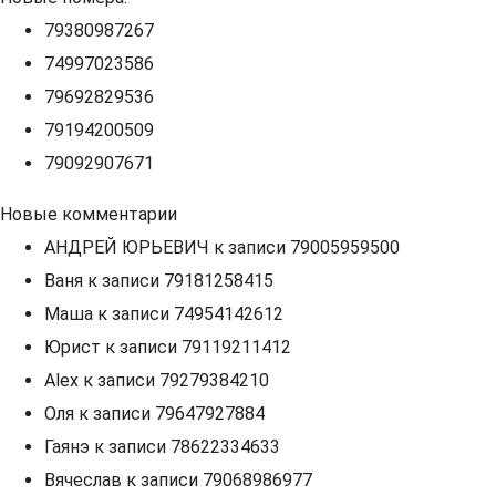
79380987267
74997023586
79692829536
79194200509
79092907671
Новые комментарии
АНДРЕЙ ЮРЬЕВИЧ
к записи
79005959500
Ваня
к записи
79181258415
Маша
к записи
74954142612
Юрист
к записи
79119211412
Alex
к записи
79279384210
Оля
к записи
79647927884
Гаянэ
к записи
78622334633
Вячеслав
к записи
79068986977