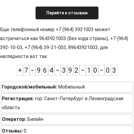
Перейти к отзывам
Еще телефонный номер +7 (964) 3921003 может
встречаться как 9643921003 (без кода страны), +7 (964)
392-10-03, +7 (964) 39-21-003, 89643921003, для
наглядности вот так:
+
7
−
9
6
4
−
3
9
2
−
1
0
−
0
3
Городской/мобильный:
Мобильный
Регистрация:
гор. Санкт-Петербург и Ленинградская
область
Оператор:
Билайн
Отзывы:
0