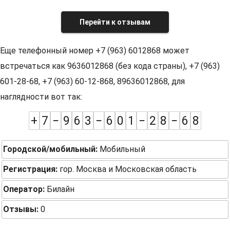
Перейти к отзывам
Еще телефонный номер +7 (963) 6012868 может
встречаться как 9636012868 (без кода страны), +7 (963)
601-28-68, +7 (963) 60-12-868, 89636012868, для
наглядности вот так:
+
7
−
9
6
3
−
6
0
1
−
2
8
−
6
8
Городской/мобильный:
Мобильный
Регистрация:
гор. Москва и Московская область
Оператор:
Билайн
Отзывы:
0