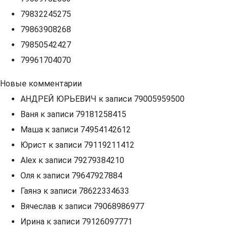
79832245275
79863908268
79850542427
79961704070
Новые комментарии
АНДРЕЙ ЮРЬЕВИЧ
к записи
79005959500
Ваня
к записи
79181258415
Маша
к записи
74954142612
Юрист
к записи
79119211412
Alex
к записи
79279384210
Оля
к записи
79647927884
Гаянэ
к записи
78622334633
Вячеслав
к записи
79068986977
Ирина
к записи
79126097771