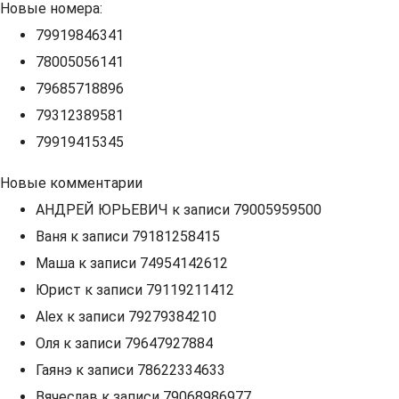
Новые номера:
79919846341
78005056141
79685718896
79312389581
79919415345
Новые комментарии
АНДРЕЙ ЮРЬЕВИЧ
к записи
79005959500
Ваня
к записи
79181258415
Маша
к записи
74954142612
Юрист
к записи
79119211412
Alex
к записи
79279384210
Оля
к записи
79647927884
Гаянэ
к записи
78622334633
Вячеслав
к записи
79068986977