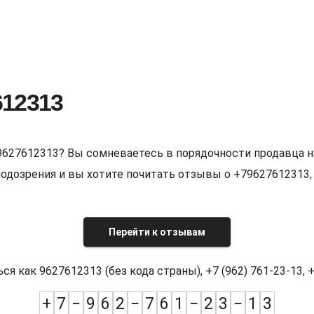
612313
9627612313? Вы сомневаетесь в порядочности продавца н
е подозрения и вы хотите почитать отзывы о +7962761231
Перейти к отзывам
как 9627612313 (без кода страны), +7 (962) 761-23-13, +7
+
7
−
9
6
2
−
7
6
1
−
2
3
−
1
3