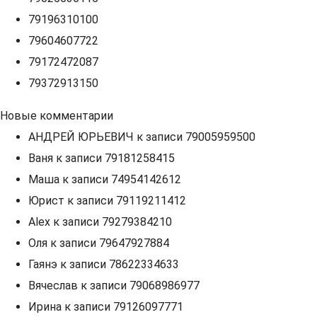
79196310100
79604607722
79172472087
79372913150
Новые комментарии
АНДРЕЙ ЮРЬЕВИЧ
к записи
79005959500
Ваня
к записи
79181258415
Маша
к записи
74954142612
Юрист
к записи
79119211412
Alex
к записи
79279384210
Оля
к записи
79647927884
Гаянэ
к записи
78622334633
Вячеслав
к записи
79068986977
Ирина
к записи
79126097771