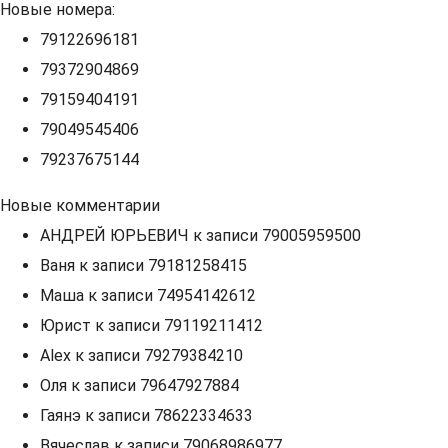
Новые номера:
79122696181
79372904869
79159404191
79049545406
79237675144
Новые комментарии
АНДРЕЙ ЮРЬЕВИЧ
к записи
79005959500
Ваня
к записи
79181258415
Маша
к записи
74954142612
Юрист
к записи
79119211412
Alex
к записи
79279384210
Оля
к записи
79647927884
Гаянэ
к записи
78622334633
Вячеслав
к записи
79068986977