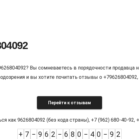
804092
9626804092? Вы сомневаетесь в порядочности продавца н
е подозрения и вы хотите почитать отзывы о +7962680409
Перейти к отзывам
как 9626804092 (без кода страны), +7 (962) 680-40-92, +7
+
7
−
9
6
2
−
6
8
0
−
4
0
−
9
2