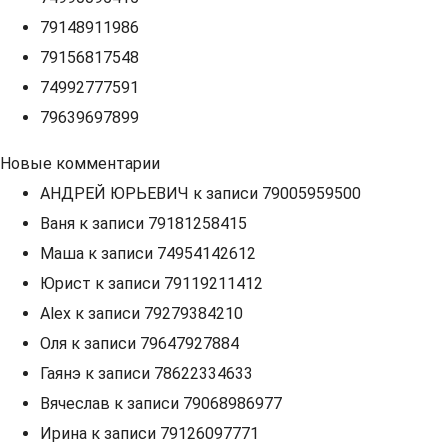
79148911986
79156817548
74992777591
79639697899
Новые комментарии
АНДРЕЙ ЮРЬЕВИЧ
к записи
79005959500
Ваня
к записи
79181258415
Маша
к записи
74954142612
Юрист
к записи
79119211412
Alex
к записи
79279384210
Оля
к записи
79647927884
Гаянэ
к записи
78622334633
Вячеслав
к записи
79068986977
Ирина
к записи
79126097771