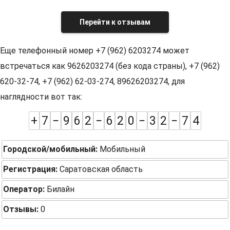
Перейти к отзывам
Еще телефонный номер +7 (962) 6203274 может
встречаться как 9626203274 (без кода страны), +7 (962)
620-32-74, +7 (962) 62-03-274, 89626203274, для
наглядности вот так:
+
7
−
9
6
2
−
6
2
0
−
3
2
−
7
4
Городской/мобильный:
Мобильный
Регистрация:
Саратовская область
Оператор:
Билайн
Отзывы:
0