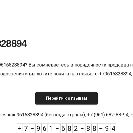
828894
9616828894? Вы сомневаетесь в порядочности продавца н
е подозрения и вы хотите почитать отзывы о +7961682889
Перейти к отзывам
как 9616828894 (без кода страны), +7 (961) 682-88-94, +7
+
7
−
9
6
1
−
6
8
2
−
8
8
−
9
4