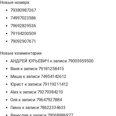
Новые номера:
79380987267
74997023586
79692829536
79194200509
79092907671
Новые комментарии
АНДРЕЙ ЮРЬЕВИЧ
к записи
79005959500
Ваня
к записи
79181258415
Маша
к записи
74954142612
Юрист
к записи
79119211412
Alex
к записи
79279384210
Оля
к записи
79647927884
Гаянэ
к записи
78622334633
Вячеслав
к записи
79068986977