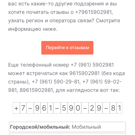
вас есть какие-то другие подозрения и вы
хотите почитать отзывы о +79615902981,
узнать регион и оператора связи? Смотрите
информацию ниже.
Перейти к отзывам
Еще телефонный номер +7 (961) 5902981
может встречаться как 9615902981 (без кода
страны), +7 (961) 590-29-81, +7 (961) 59-02-
981, 89615902981, для наглядности вот так:
+
7
−
9
6
1
−
5
9
0
−
2
9
−
8
1
Городской/мобильный:
Мобильный