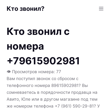
S
Кто звонил?
k
i
p
Кто звонил с
t
o
номера
c
o
+79615902981
n
t
👁 Просмотров номера: 77
e
Вам поступил звонок со сбросом с
n
телефонного номера 89615902981? Вы
t
сомневаетесь в порядочности продавца на
Авито, Юле или в другом магазине под тем
же номером телефона +7 (961) 590-29-81? У