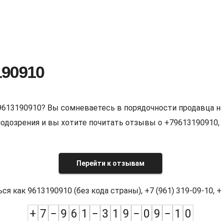
190910
9613190910? Вы сомневаетесь в порядочности продавца н
е подозрения и вы хотите почитать отзывы о +7961319091
Перейти к отзывам
как 9613190910 (без кода страны), +7 (961) 319-09-10, +7
+
7
−
9
6
1
−
3
1
9
−
0
9
−
1
0