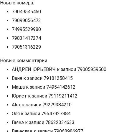
Новые номера:
79049545460
79099056473
74995529980
79831417274
79051316229
Новые комментарии
АНДРЕЙ ЮРЬЕВИЧ
к записи
79005959500
Ваня
к записи
79181258415
Маша
к записи
74954142612
Юрист
к записи
79119211412
Alex
к записи
79279384210
Оля
к записи
79647927884
Гаянэ
к записи
78622334633
Вячеслав
к записи
79068986977