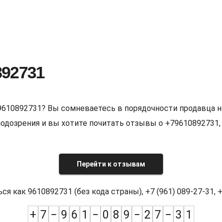
892731
9610892731? Вы сомневаетесь в порядочности продавца н
е подозрения и вы хотите почитать отзывы о +7961089273
Перейти к отзывам
как 9610892731 (без кода страны), +7 (961) 089-27-31, +7
+
7
−
9
6
1
−
0
8
9
−
2
7
−
3
1