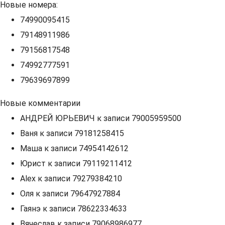
Новые номера:
74990095415
79148911986
79156817548
74992777591
79639697899
Новые комментарии
АНДРЕЙ ЮРЬЕВИЧ
к записи
79005959500
Ваня
к записи
79181258415
Маша
к записи
74954142612
Юрист
к записи
79119211412
Alex
к записи
79279384210
Оля
к записи
79647927884
Гаянэ
к записи
78622334633
Вячеслав
к записи
79068986977