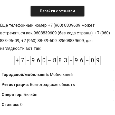
Перейти к отзывам
Еще телефонный номер +7 (960) 8839609 может
встречаться как 9608839609 (без кода страны), +7 (960)
883-96-09, +7 (960) 88-39-609, 89608839609, для
наглядности вот так:
+
7
−
9
6
0
−
8
8
3
−
9
6
−
0
9
Городской/мобильный:
Мобильный
Регистрация:
Волгоградская область
Оператор:
Билайн
Отзывы:
0