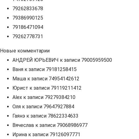
79262833678
79386990125
79186471094
79262778731
Новые комментарии
АНДРЕЙ ЮРЬЕВИЧ
к записи
79005959500
Ваня
к записи
79181258415
Маша
к записи
74954142612
Юрист
к записи
79119211412
Alex
к записи
79279384210
Оля
к записи
79647927884
Гаянэ
к записи
78622334633
Вячеслав
к записи
79068986977
Ирина
к записи
79126097771