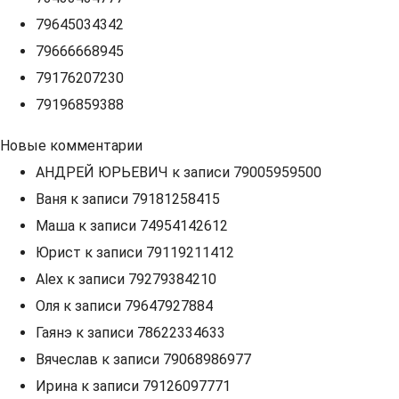
79645034342
79666668945
79176207230
79196859388
Новые комментарии
АНДРЕЙ ЮРЬЕВИЧ
к записи
79005959500
Ваня
к записи
79181258415
Маша
к записи
74954142612
Юрист
к записи
79119211412
Alex
к записи
79279384210
Оля
к записи
79647927884
Гаянэ
к записи
78622334633
Вячеслав
к записи
79068986977
Ирина
к записи
79126097771