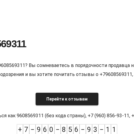
569311
9608569311? Вы сомневаетесь в порядочности продавца н
е подозрения и вы хотите почитать отзывы о +7960856931
Перейти к отзывам
как 9608569311 (без кода страны), +7 (960) 856-93-11, +7
+
7
−
9
6
0
−
8
5
6
−
9
3
−
1
1