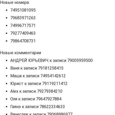
Новые номера:
74951081095
79683971263
74996717571
79277409463
79864708731
Новые комментарии
АНДРЕЙ ЮРЬЕВИЧ
к записи
79005959500
Ваня
к записи
79181258415
Маша
к записи
74954142612
Юрист
к записи
79119211412
Alex
к записи
79279384210
Оля
к записи
79647927884
Гаянэ
к записи
78622334633
Вячеслав
к записи
79068986977