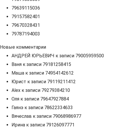
79639115036
79157582401
79670328431
79787194003
Новые комментарии
АНДРЕЙ ЮРЬЕВИЧ
к записи
79005959500
Ваня
к записи
79181258415
Маша
к записи
74954142612
Юрист
к записи
79119211412
Alex
к записи
79279384210
Оля
к записи
79647927884
Гаянэ
к записи
78622334633
Вячеслав
к записи
79068986977
Ирина
к записи
79126097771