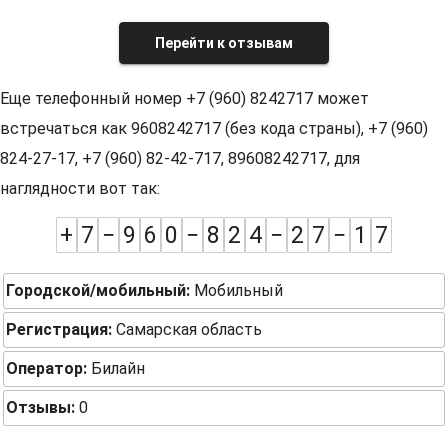
Перейти к отзывам
Еще телефонный номер +7 (960) 8242717 может
встречаться как 9608242717 (без кода страны), +7 (960)
824-27-17, +7 (960) 82-42-717, 89608242717, для
наглядности вот так:
+
7
−
9
6
0
−
8
2
4
−
2
7
−
1
7
Городской/мобильный:
Мобильный
Регистрация:
Самарская область
Оператор:
Билайн
Отзывы:
0