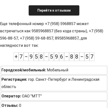
Перейти к отзывам
Еще телефонный номер +7 (958) 5968857 может
встречаться как 9585968857 (без кода страны), +7 (958)
596-88-57, +7 (958) 59-68-857, 89585968857, для
наглядности вот так:
+
7
−
9
5
8
−
5
9
6
−
8
8
−
5
7
Городской/мобильный:
Мобильный
Регистрация:
гор. Санкт-Петербург и Ленинградская
область
Оператор:
ОАО "МТТ"
Отзывы:
0