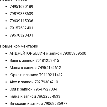
74951680189
79879838609
79639115036
79157582401
79670328431
Новые комментарии
АНДРЕЙ ЮРЬЕВИЧ
к записи
79005959500
Ваня
к записи
79181258415
Маша
к записи
74954142612
Юрист
к записи
79119211412
Alex
к записи
79279384210
Оля
к записи
79647927884
Гаянэ
к записи
78622334633
Вячеслав
к записи
79068986977