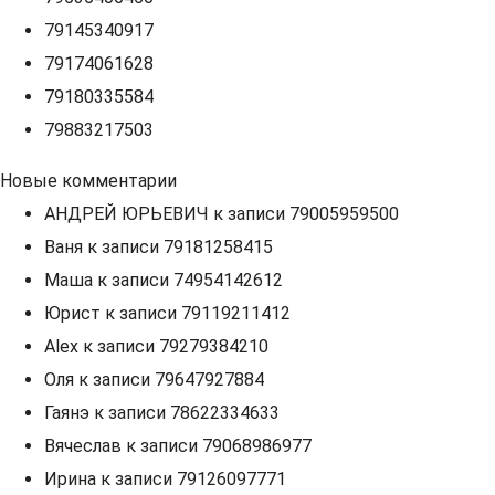
79145340917
79174061628
79180335584
79883217503
Новые комментарии
АНДРЕЙ ЮРЬЕВИЧ
к записи
79005959500
Ваня
к записи
79181258415
Маша
к записи
74954142612
Юрист
к записи
79119211412
Alex
к записи
79279384210
Оля
к записи
79647927884
Гаянэ
к записи
78622334633
Вячеслав
к записи
79068986977
Ирина
к записи
79126097771