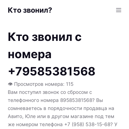
S
Кто звонил?
k
i
p
Кто звонил с
t
o
номера
c
o
+79585381568
n
t
👁 Просмотров номера: 115
e
Вам поступил звонок со сбросом с
n
телефонного номера 89585381568? Вы
t
сомневаетесь в порядочности продавца на
Авито, Юле или в другом магазине под тем
же номером телефона +7 (958) 538-15-68? У