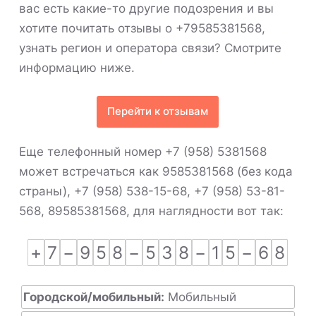
вас есть какие-то другие подозрения и вы
хотите почитать отзывы о +79585381568,
узнать регион и оператора связи? Смотрите
информацию ниже.
Перейти к отзывам
Еще телефонный номер +7 (958) 5381568
может встречаться как 9585381568 (без кода
страны), +7 (958) 538-15-68, +7 (958) 53-81-
568, 89585381568, для наглядности вот так:
+
7
−
9
5
8
−
5
3
8
−
1
5
−
6
8
Городской/мобильный:
Мобильный