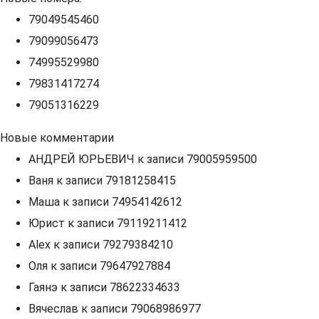
79049545460
79099056473
74995529980
79831417274
79051316229
Новые комментарии
АНДРЕЙ ЮРЬЕВИЧ
к записи
79005959500
Ваня
к записи
79181258415
Маша
к записи
74954142612
Юрист
к записи
79119211412
Alex
к записи
79279384210
Оля
к записи
79647927884
Гаянэ
к записи
78622334633
Вячеслав
к записи
79068986977