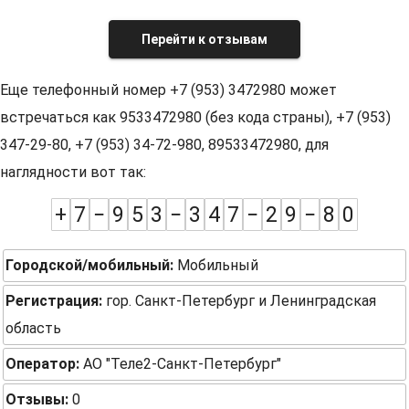
Перейти к отзывам
Еще телефонный номер +7 (953) 3472980 может
встречаться как 9533472980 (без кода страны), +7 (953)
347-29-80, +7 (953) 34-72-980, 89533472980, для
наглядности вот так:
+
7
−
9
5
3
−
3
4
7
−
2
9
−
8
0
Городской/мобильный:
Мобильный
Регистрация:
гор. Санкт-Петербург и Ленинградская
область
Оператор:
АО "Теле2-Санкт-Петербург"
Отзывы:
0