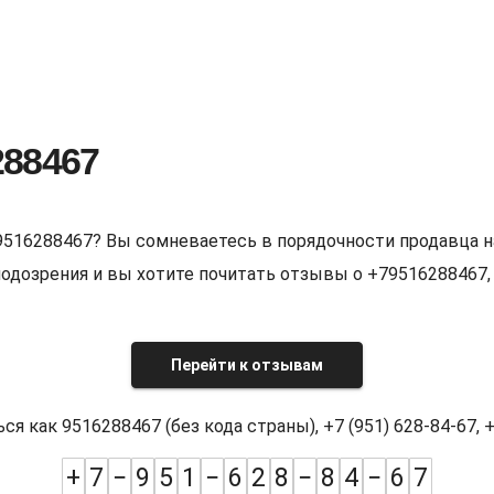
288467
9516288467? Вы сомневаетесь в порядочности продавца н
е подозрения и вы хотите почитать отзывы о +7951628846
Перейти к отзывам
как 9516288467 (без кода страны), +7 (951) 628-84-67, +7
+
7
−
9
5
1
−
6
2
8
−
8
4
−
6
7