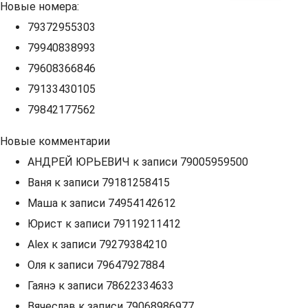
Новые номера:
79372955303
79940838993
79608366846
79133430105
79842177562
Новые комментарии
АНДРЕЙ ЮРЬЕВИЧ
к записи
79005959500
Ваня
к записи
79181258415
Маша
к записи
74954142612
Юрист
к записи
79119211412
Alex
к записи
79279384210
Оля
к записи
79647927884
Гаянэ
к записи
78622334633
Вячеслав
к записи
79068986977