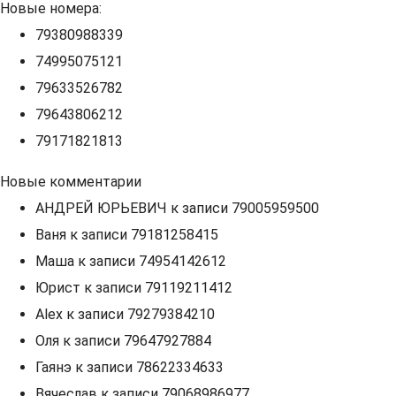
Новые номера:
79380988339
74995075121
79633526782
79643806212
79171821813
Новые комментарии
АНДРЕЙ ЮРЬЕВИЧ
к записи
79005959500
Ваня
к записи
79181258415
Маша
к записи
74954142612
Юрист
к записи
79119211412
Alex
к записи
79279384210
Оля
к записи
79647927884
Гаянэ
к записи
78622334633
Вячеслав
к записи
79068986977