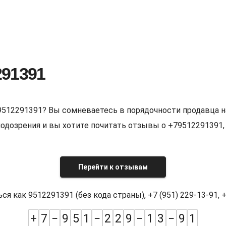
291391
9512291391? Вы сомневаетесь в порядочности продавца н
е подозрения и вы хотите почитать отзывы о +7951229139
Перейти к отзывам
как 9512291391 (без кода страны), +7 (951) 229-13-91, +7
+
7
−
9
5
1
−
2
2
9
−
1
3
−
9
1