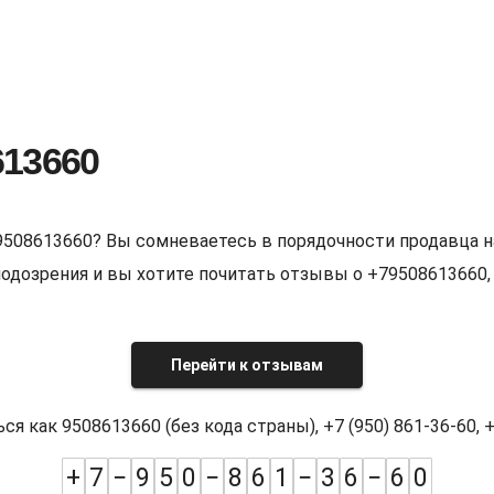
613660
9508613660? Вы сомневаетесь в порядочности продавца н
е подозрения и вы хотите почитать отзывы о +7950861366
Перейти к отзывам
как 9508613660 (без кода страны), +7 (950) 861-36-60, +7
+
7
−
9
5
0
−
8
6
1
−
3
6
−
6
0