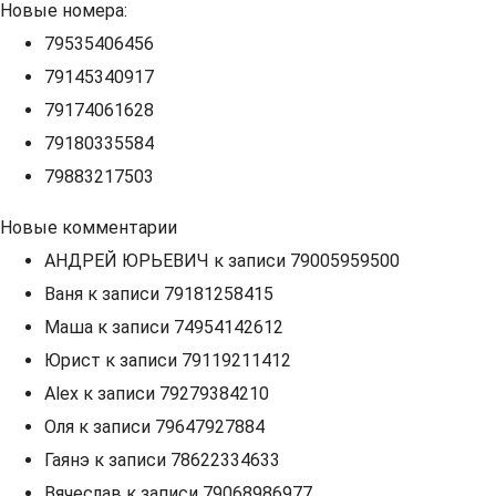
Новые номера:
79535406456
79145340917
79174061628
79180335584
79883217503
Новые комментарии
АНДРЕЙ ЮРЬЕВИЧ
к записи
79005959500
Ваня
к записи
79181258415
Маша
к записи
74954142612
Юрист
к записи
79119211412
Alex
к записи
79279384210
Оля
к записи
79647927884
Гаянэ
к записи
78622334633
Вячеслав
к записи
79068986977