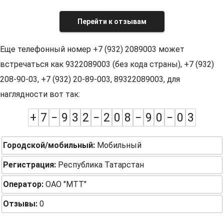
Перейти к отзывам
Еще телефонный номер +7 (932) 2089003 может
встречаться как 9322089003 (без кода страны), +7 (932)
208-90-03, +7 (932) 20-89-003, 89322089003, для
наглядности вот так:
+
7
−
9
3
2
−
2
0
8
−
9
0
−
0
3
Городской/мобильный:
Мобильный
Регистрация:
Республика Татарстан
Оператор:
ОАО "МТТ"
Отзывы:
0