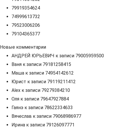
79919354624
74999613732
79523006206
79104365377
Новые комментарии
АНДРЕЙ ЮРЬЕВИЧ
к записи
79005959500
Ваня
к записи
79181258415
Маша
к записи
74954142612
Юрист
к записи
79119211412
Alex
к записи
79279384210
Оля
к записи
79647927884
Гаянэ
к записи
78622334633
Вячеслав
к записи
79068986977
Ирина
к записи
79126097771