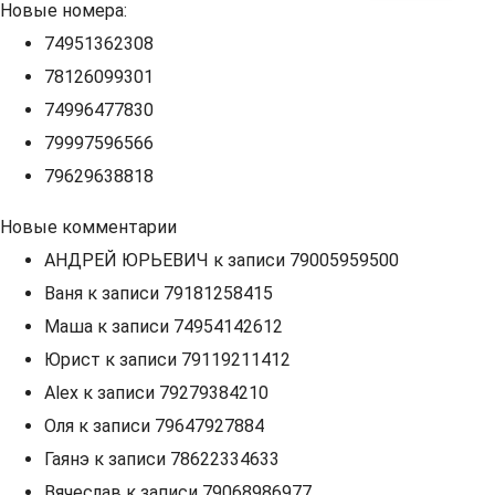
Новые номера:
74951362308
78126099301
74996477830
79997596566
79629638818
Новые комментарии
АНДРЕЙ ЮРЬЕВИЧ
к записи
79005959500
Ваня
к записи
79181258415
Маша
к записи
74954142612
Юрист
к записи
79119211412
Alex
к записи
79279384210
Оля
к записи
79647927884
Гаянэ
к записи
78622334633
Вячеслав
к записи
79068986977