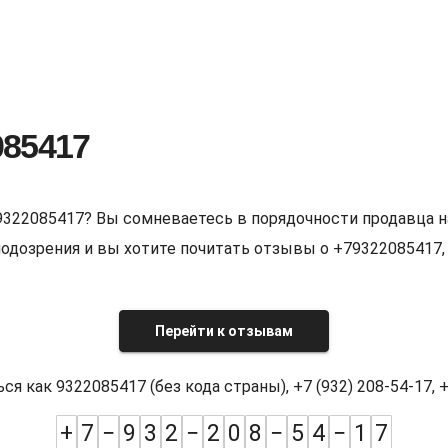
085417
9322085417? Вы сомневаетесь в порядочности продавца н
е подозрения и вы хотите почитать отзывы о +7932208541
Перейти к отзывам
как 9322085417 (без кода страны), +7 (932) 208-54-17, +7
+
7
−
9
3
2
−
2
0
8
−
5
4
−
1
7