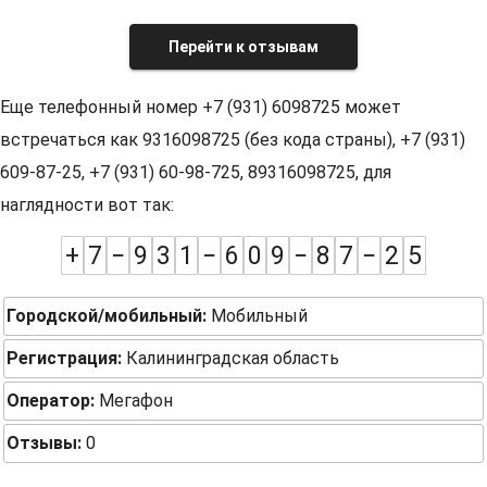
Перейти к отзывам
Еще телефонный номер +7 (931) 6098725 может
встречаться как 9316098725 (без кода страны), +7 (931)
609-87-25, +7 (931) 60-98-725, 89316098725, для
наглядности вот так:
+
7
−
9
3
1
−
6
0
9
−
8
7
−
2
5
Городской/мобильный:
Мобильный
Регистрация:
Калининградская область
Оператор:
Мегафон
Отзывы:
0