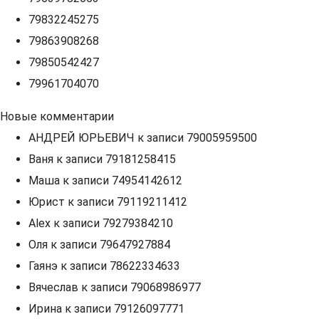
79832245275
79863908268
79850542427
79961704070
Новые комментарии
АНДРЕЙ ЮРЬЕВИЧ
к записи
79005959500
Ваня
к записи
79181258415
Маша
к записи
74954142612
Юрист
к записи
79119211412
Alex
к записи
79279384210
Оля
к записи
79647927884
Гаянэ
к записи
78622334633
Вячеслав
к записи
79068986977
Ирина
к записи
79126097771