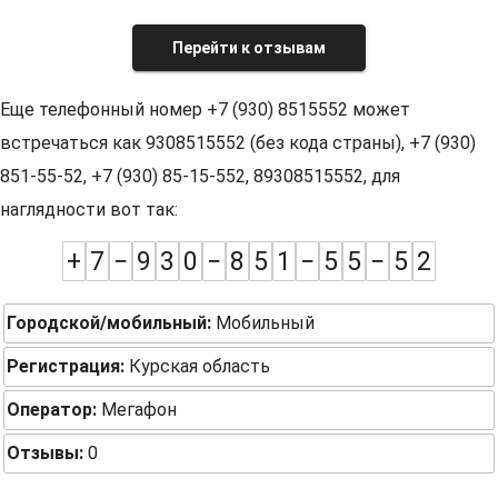
Перейти к отзывам
Еще телефонный номер +7 (930) 8515552 может
встречаться как 9308515552 (без кода страны), +7 (930)
851-55-52, +7 (930) 85-15-552, 89308515552, для
наглядности вот так:
+
7
−
9
3
0
−
8
5
1
−
5
5
−
5
2
Городской/мобильный:
Мобильный
Регистрация:
Курская область
Оператор:
Мегафон
Отзывы:
0