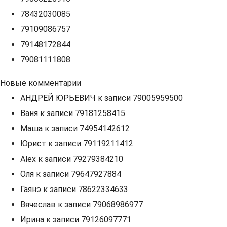
78432030085
79109086757
79148172844
79081111808
Новые комментарии
АНДРЕЙ ЮРЬЕВИЧ
к записи
79005959500
Ваня
к записи
79181258415
Маша
к записи
74954142612
Юрист
к записи
79119211412
Alex
к записи
79279384210
Оля
к записи
79647927884
Гаянэ
к записи
78622334633
Вячеслав
к записи
79068986977
Ирина
к записи
79126097771