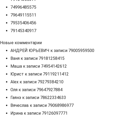
74996485575
79649115511
79535406456
79145340917
Новые комментарии
АНДРЕЙ ЮРЬЕВИЧ
к записи
79005959500
Ваня
к записи
79181258415
Маша
к записи
74954142612
Юрист
к записи
79119211412
Alex
к записи
79279384210
Оля
к записи
79647927884
Гаянэ
к записи
78622334633
Вячеслав
к записи
79068986977
Ирина
к записи
79126097771