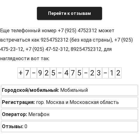
Перейти к отзывам
Еще телефонный номер +7 (925) 4752312 может
встречаться как 9254752312 (без кода страны), +7 (925)
475-23-12, +7 (925) 47-52-312, 89254752312, для
наглядности вот так:
+
7
−
9
2
5
−
4
7
5
−
2
3
−
1
2
Городской/мобильный:
Мобильный
Регистрация:
гор. Москва и Московская область
Оператор:
Мегафон
Отзывы:
0