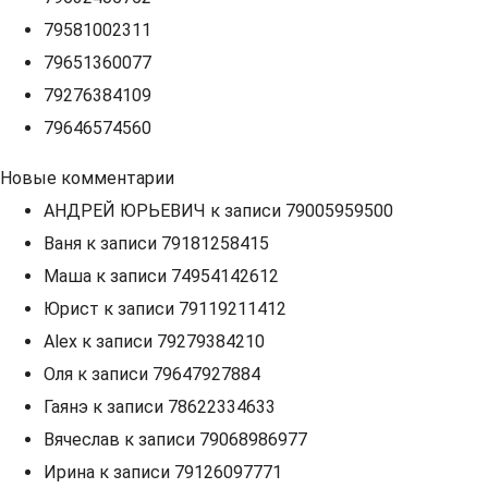
79581002311
79651360077
79276384109
79646574560
Новые комментарии
АНДРЕЙ ЮРЬЕВИЧ
к записи
79005959500
Ваня
к записи
79181258415
Маша
к записи
74954142612
Юрист
к записи
79119211412
Alex
к записи
79279384210
Оля
к записи
79647927884
Гаянэ
к записи
78622334633
Вячеслав
к записи
79068986977
Ирина
к записи
79126097771