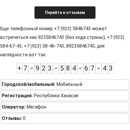
Перейти к отзывам
Еще телефонный номер +7 (923) 5846743 может
встречаться как 9235846743 (без кода страны), +7 (923)
584-67-43, +7 (923) 58-46-743, 89235846743, для
наглядности вот так:
+
7
−
9
2
3
−
5
8
4
−
6
7
−
4
3
Городской/мобильный:
Мобильный
Регистрация:
Республика Хакасия
Оператор:
Мегафон
Отзывы:
0