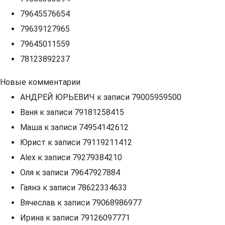
79645576654
79639127965
79645011559
78123892237
Новые комментарии
АНДРЕЙ ЮРЬЕВИЧ
к записи
79005959500
Ваня
к записи
79181258415
Маша
к записи
74954142612
Юрист
к записи
79119211412
Alex
к записи
79279384210
Оля
к записи
79647927884
Гаянэ
к записи
78622334633
Вячеслав
к записи
79068986977
Ирина
к записи
79126097771