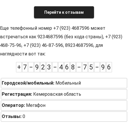
Перейти к отзывам
Еще телефонный номер +7 (923) 4687596 может
встречаться как 9234687596 (без кода страны), +7 (923)
468-75-96, +7 (923) 46-87-596, 89234687596, для
наглядности вот так:
+
7
−
9
2
3
−
4
6
8
−
7
5
−
9
6
Городской/мобильный:
Мобильный
Регистрация:
Кемеровская область
Оператор:
Мегафон
Отзывы:
0