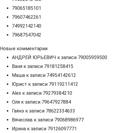
79065185101
79607462261
74992142140
79687547042
Новые комментарии
АНДРЕЙ ЮРЬЕВИЧ
к записи
79005959500
Ваня
к записи
79181258415
Маша
к записи
74954142612
Юрист
к записи
79119211412
Alex
к записи
79279384210
Оля
к записи
79647927884
Гаянэ
к записи
78622334633
Вячеслав
к записи
79068986977
Ирина
к записи
79126097771