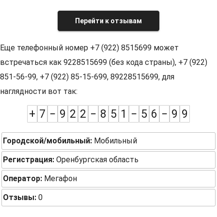
Перейти к отзывам
Еще телефонный номер +7 (922) 8515699 может
встречаться как 9228515699 (без кода страны), +7 (922)
851-56-99, +7 (922) 85-15-699, 89228515699, для
наглядности вот так:
+
7
−
9
2
2
−
8
5
1
−
5
6
−
9
9
Городской/мобильный:
Мобильный
Регистрация:
Оренбургская область
Оператор:
Мегафон
Отзывы:
0