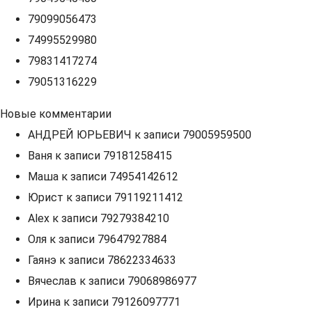
79099056473
74995529980
79831417274
79051316229
Новые комментарии
АНДРЕЙ ЮРЬЕВИЧ
к записи
79005959500
Ваня
к записи
79181258415
Маша
к записи
74954142612
Юрист
к записи
79119211412
Alex
к записи
79279384210
Оля
к записи
79647927884
Гаянэ
к записи
78622334633
Вячеслав
к записи
79068986977
Ирина
к записи
79126097771