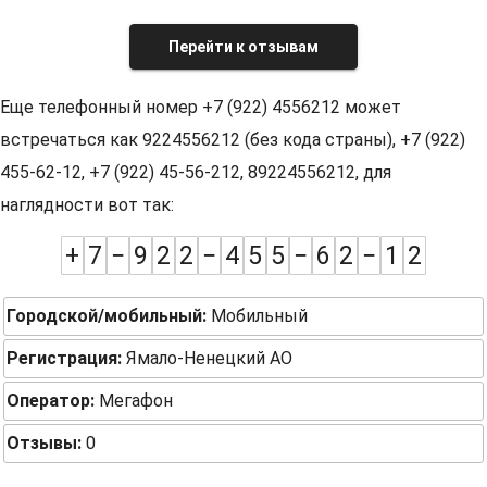
Перейти к отзывам
Еще телефонный номер +7 (922) 4556212 может
встречаться как 9224556212 (без кода страны), +7 (922)
455-62-12, +7 (922) 45-56-212, 89224556212, для
наглядности вот так:
+
7
−
9
2
2
−
4
5
5
−
6
2
−
1
2
Городской/мобильный:
Мобильный
Регистрация:
Ямало-Ненецкий АО
Оператор:
Мегафон
Отзывы:
0