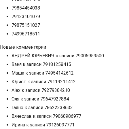
79854454038
79133101079
79875151027
74996718511
Новые комментарии
АНДРЕЙ ЮРЬЕВИЧ
к записи
79005959500
Ваня
к записи
79181258415
Маша
к записи
74954142612
Юрист
к записи
79119211412
Alex
к записи
79279384210
Оля
к записи
79647927884
Гаянэ
к записи
78622334633
Вячеслав
к записи
79068986977
Ирина
к записи
79126097771