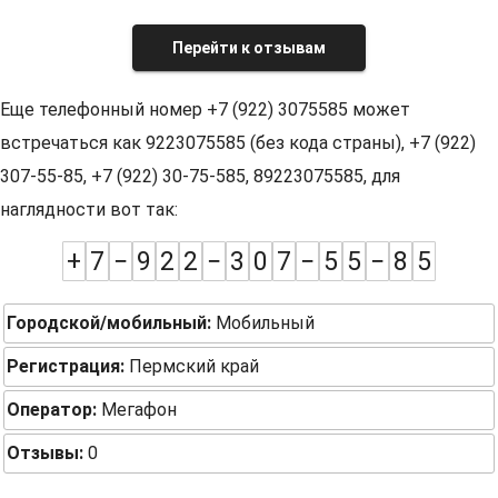
Перейти к отзывам
Еще телефонный номер +7 (922) 3075585 может
встречаться как 9223075585 (без кода страны), +7 (922)
307-55-85, +7 (922) 30-75-585, 89223075585, для
наглядности вот так:
+
7
−
9
2
2
−
3
0
7
−
5
5
−
8
5
Городской/мобильный:
Мобильный
Регистрация:
Пермский край
Оператор:
Мегафон
Отзывы:
0