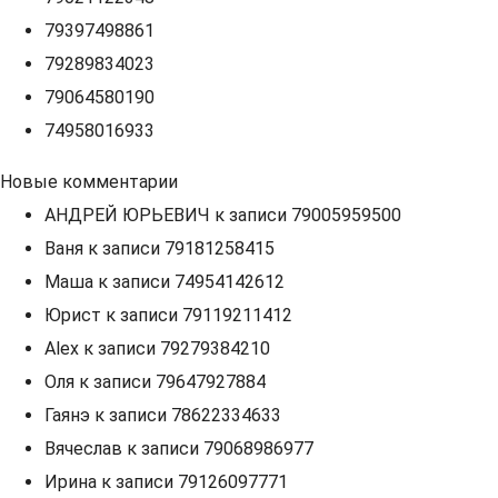
79397498861
79289834023
79064580190
74958016933
Новые комментарии
АНДРЕЙ ЮРЬЕВИЧ
к записи
79005959500
Ваня
к записи
79181258415
Маша
к записи
74954142612
Юрист
к записи
79119211412
Alex
к записи
79279384210
Оля
к записи
79647927884
Гаянэ
к записи
78622334633
Вячеслав
к записи
79068986977
Ирина
к записи
79126097771