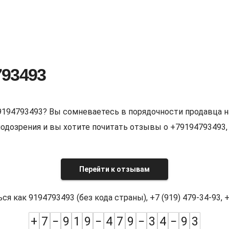
793493
9194793493? Вы сомневаетесь в порядочности продавца н
е подозрения и вы хотите почитать отзывы о +7919479349
Перейти к отзывам
как 9194793493 (без кода страны), +7 (919) 479-34-93, +7
+
7
−
9
1
9
−
4
7
9
−
3
4
−
9
3