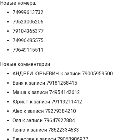
Новые номера:
74999613732
79523006206
79104365377
74996485575
79649115511
Новые комментарии
АНДРЕЙ ЮРЬЕВИЧ
к записи
79005959500
Ваня
к записи
79181258415
Маша
к записи
74954142612
Юрист
к записи
79119211412
Alex
к записи
79279384210
Оля
к записи
79647927884
Гаянэ
к записи
78622334633
Вячеслав
к записи
79068986977