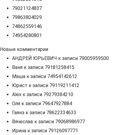
79021124837
79863804029
74862559146
74954280801
Новые комментарии
АНДРЕЙ ЮРЬЕВИЧ
к записи
79005959500
Ваня
к записи
79181258415
Маша
к записи
74954142612
Юрист
к записи
79119211412
Alex
к записи
79279384210
Оля
к записи
79647927884
Гаянэ
к записи
78622334633
Вячеслав
к записи
79068986977
Ирина
к записи
79126097771