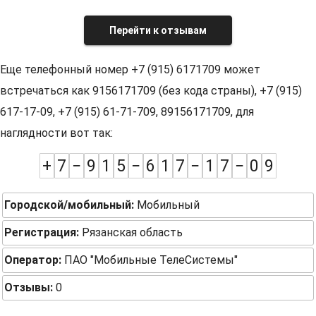
Перейти к отзывам
Еще телефонный номер +7 (915) 6171709 может
встречаться как 9156171709 (без кода страны), +7 (915)
617-17-09, +7 (915) 61-71-709, 89156171709, для
наглядности вот так:
+
7
−
9
1
5
−
6
1
7
−
1
7
−
0
9
Городской/мобильный:
Мобильный
Регистрация:
Рязанская область
Оператор:
ПАО "Мобильные ТелеСистемы"
Отзывы:
0